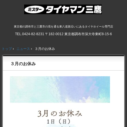
東京都の調布市と三鷹市の境を通る東八道路沿いにあるタイヤホイール専門店
TEL.
0424-82-8231
〒182-0012 東京都調布市深大寺東町8-15-6
トップ
›
ニュース
›
３月のお休み
３月のお休み