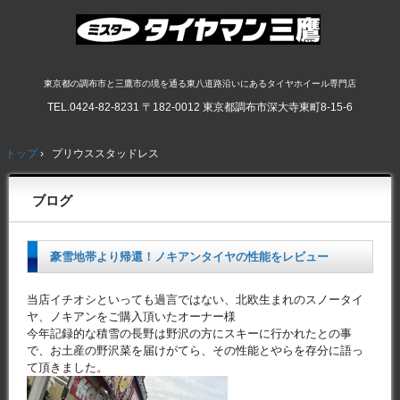
東京都の調布市と三鷹市の境を通る東八道路沿いにあるタイヤホイール専門店
TEL.
0424-82-8231
〒182-0012 東京都調布市深大寺東町8-15-6
トップ
›
プリウススタッドレス
ブログ
豪雪地帯より帰還！ノキアンタイヤの性能をレビュー
当店イチオシといっても過言ではない、北欧生まれのスノータイ
ヤ、ノキアンをご購入頂いたオーナー様
今年記録的な積雪の長野は野沢の方にスキーに行かれたとの事
で、お土産の野沢菜を届けがてら、その性能とやらを存分に語っ
て頂きました。