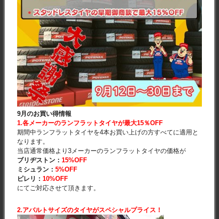
9月のお買い得情報
1.各メーカーのランフラットタイヤが最大15％OFF
期間中ランフラットタイヤを4本お買い上げの方すべてに適用と
なります。
当店通常価格より3メーカーのランフラットタイヤの価格が
ブリヂストン：
15%OFF
ミシュラン：
5%OFF
ピレリ：
10%OFF
にてご対応させて頂きます。
2.アバルトサイズのタイヤがスペシャルプライス！