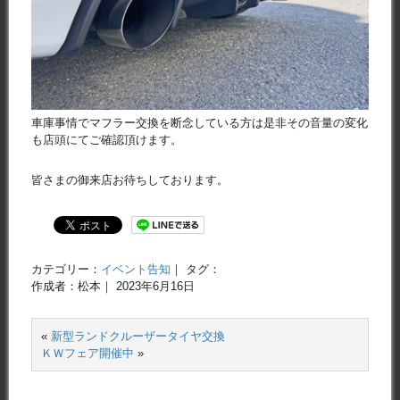
車庫事情でマフラー交換を断念している方は是非その音量の変化
も店頭にてご確認頂けます。
皆さまの御来店お待ちしております。
カテゴリー：
イベント告知
｜ タグ：
作成者：松本｜ 2023年6月16日
«
新型ランドクルーザータイヤ交換
ＫＷフェア開催中
»