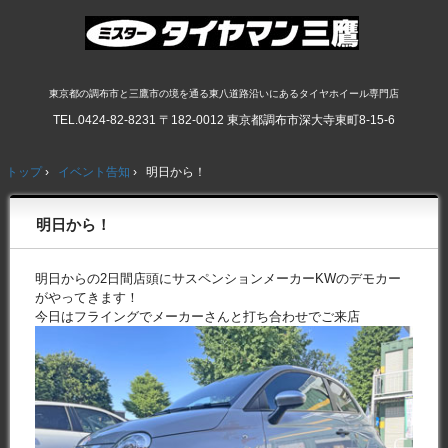
東京都の調布市と三鷹市の境を通る東八道路沿いにあるタイヤホイール専門店
TEL.
0424-82-8231
〒182-0012 東京都調布市深大寺東町8-15-6
トップ
›
イベント告知
›
明日から！
明日から！
明日からの2日間店頭にサスペンションメーカーKWのデモカー
がやってきます！
今日はフライングでメーカーさんと打ち合わせでご来店