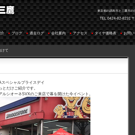
東京都の調布市と三鷹市の
TEL.
0424-82-8231
〒
紹介
ブログ
過去ログ
会社案内
アクセス
タイヤ価格表
お問い
向けて
ZAスペシャルプライスデイ
っとだけご紹介です。
アルシオーネSVXのご来店で幕を開けた今イベント。