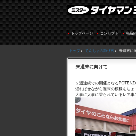
トップページ
コンセプト
商品
トップ
›
てんちょの独り言
›
来週末に
来週末に向けて
２週連続での開催となるPOTEN
遅ればせながら週末の模様をちょ
大事に大事に乗られているレア車