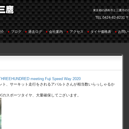
東京都の調布市と三鷹市の
TEL.
0424-82-8231
〒
紹介
ブログ
過去ログ
会社案内
アクセス
タイヤ価格表
お問い
THREEHUNDRED meeting Fuji Speed Way 2020
ント、サーキット走行をされるアバルトさんが相当数いらっしゃるか
ズのスポーツタイヤ、大量確保してございます。