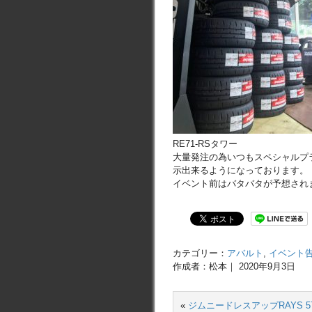
RE71-RSタワー
大量発注の為いつもスペシャルプ
示出来るようになっております。
イベント前はバタバタが予想されま
カテゴリー：
アバルト
,
イベント
作成者：松本｜ 2020年9月3日
«
ジムニードレスアップRAYS 5