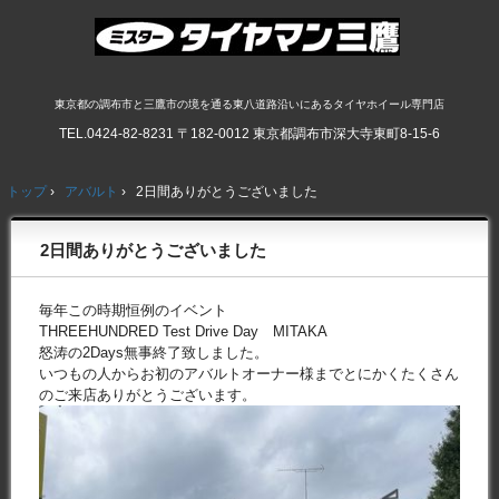
東京都の調布市と三鷹市の境を通る東八道路沿いにあるタイヤホイール専門店
TEL.
0424-82-8231
〒182-0012 東京都調布市深大寺東町8-15-6
トップ
›
アバルト
›
2日間ありがとうございました
2日間ありがとうございました
毎年この時期恒例のイベント
THREEHUNDRED Test Drive Day MITAKA
怒涛の2Days無事終了致しました。
いつもの人からお初のアバルトオーナー様までとにかくたくさん
のご来店ありがとうございます。