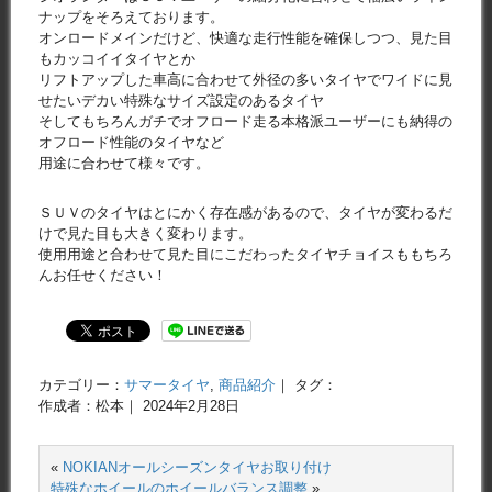
ナップをそろえております。
オンロードメインだけど、快適な走行性能を確保しつつ、見た目
もカッコイイタイヤとか
リフトアップした車高に合わせて外径の多いタイヤでワイドに見
せたいデカい特殊なサイズ設定のあるタイヤ
そしてもちろんガチでオフロード走る本格派ユーザーにも納得の
オフロード性能のタイヤなど
用途に合わせて様々です。
ＳＵＶのタイヤはとにかく存在感があるので、タイヤが変わるだ
けで見た目も大きく変わります。
使用用途と合わせて見た目にこだわったタイヤチョイスももちろ
んお任せください！
カテゴリー：
サマータイヤ
,
商品紹介
｜ タグ：
作成者：松本｜ 2024年2月28日
«
NOKIANオールシーズンタイヤお取り付け
特殊なホイールのホイールバランス調整
»