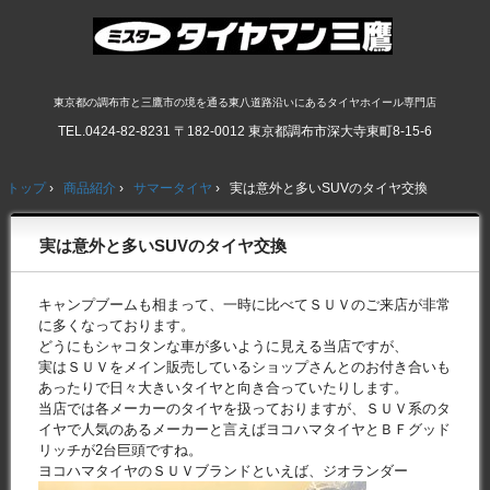
東京都の調布市と三鷹市の境を通る東八道路沿いにあるタイヤホイール専門店
TEL.
0424-82-8231
〒182-0012 東京都調布市深大寺東町8-15-6
トップ
›
商品紹介
›
サマータイヤ
›
実は意外と多いSUVのタイヤ交換
実は意外と多いSUVのタイヤ交換
キャンプブームも相まって、一時に比べてＳＵＶのご来店が非常
に多くなっております。
どうにもシャコタンな車が多いように見える当店ですが、
実はＳＵＶをメイン販売しているショップさんとのお付き合いも
あったりで日々大きいタイヤと向き合っていたりします。
当店では各メーカーのタイヤを扱っておりますが、ＳＵＶ系のタ
イヤで人気のあるメーカーと言えばヨコハマタイヤとＢＦグッド
リッチが2台巨頭ですね。
ヨコハマタイヤのＳＵＶブランドといえば、ジオランダー