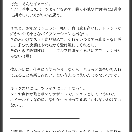
げた、そんなイメージ。
ただし基本はスポーツタイヤなので、乗り心地や静粛性には過度
に期待しない方がいいと思う。
それと、さすがミシュラン、軽い。真円度も高いし、トレッドが
細かいので小さなバイブレーションも出ない。
そのおかげでスッと走り始めて、それがいつまでも止まらない感
じ。多少の突起はやわらかく受け流してくれるし。
そのときの静粛性は、、、クルマ自体がうるさいので、よく分か
らない（爆）
僕みたいに、仕事にも使ったりしながら、ちょっと気合いを入れ
て走ることも楽しみたい、という人には良いんじゃないですか。
ルックス的には、ツライチにしたくなった。
タイヤ自体が割と細めなデザインで、シュッとしているので。
ホイール７Ｊなのに、なぜか引っ張ってる感じがしないわけでも
ないし。
——————————————————-
以前履いていたタイヤがハイグリップタイヤでサーキット走行を