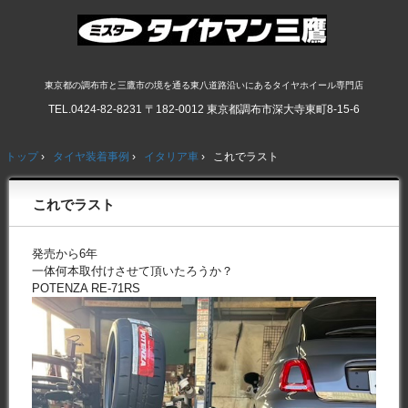
東京都の調布市と三鷹市の境を通る東八道路沿いにあるタイヤホイール専門店
TEL.
0424-82-8231
〒182-0012 東京都調布市深大寺東町8-15-6
トップ
›
タイヤ装着事例
›
イタリア車
›
これでラスト
これでラスト
発売から6年
一体何本取付けさせて頂いたろうか？
POTENZA RE-71RS