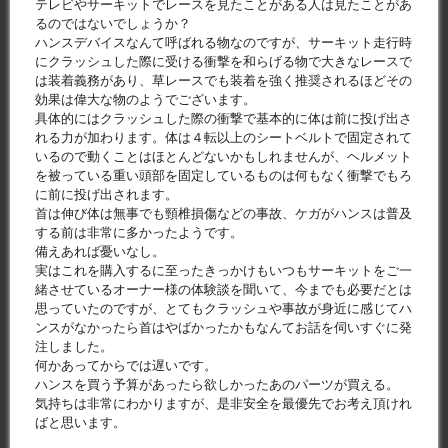
テレビやサーキットでレースを見たことがある人は見たことがあ
るのではないでしょうか？
ハンスデバイスなんて呼ばれる物なのですが、サーキット走行時
にクラッシュした際に受ける衝撃を和らげる物で大きなレースで
は装着義務があり、草レースでも装着を強く推奨されるほどその
効果は偉大な物のようでございます。
具体的にはクラッシュした際の衝撃で基本的に体は前に投げ出さ
れる力が加わります。体は４転以上のシートベルトで固定されて
いるので動くことはほとんどないかもしれませんが、ヘルメット
を被っている重い頭部を固定しているものは何もなく衝撃でもろ
に前に投げ出されます。
首は伸び体は無事でも頸椎損傷などの事故、ケガがハンスは普及
する前は非常に多かったようです。
備えあれば憂いなし。
実はこれを購入するに至ったきっかけもいつもサーキットをご一
緒させているオーナー様の体験談を聞いて、今までも必要だとは
思っていたのですが、とてもクラッシュや事故が身近に感じてハ
ンスがなかったら首はやばかったかもなんてお話を伺いすぐに発
注しました。
何かあってからでは遅いです。
ハンスを買う予算があったら欲しかったあのパーツが買える。
気持ちは非常にわかりますが、是非安全を最優先でお考え頂けれ
ばと思います。