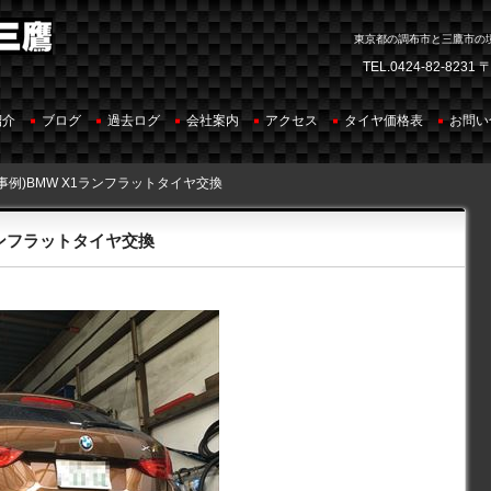
東京都の調布市と三鷹市の
TEL.
0424-82-8231
〒
紹介
ブログ
過去ログ
会社案内
アクセス
タイヤ価格表
お問い
事例)BMW X1ランフラットタイヤ交換
ランフラットタイヤ交換
。