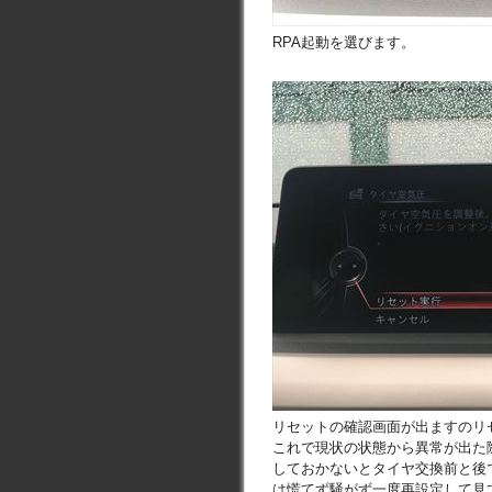
RPA起動を選びます。
リセットの確認画面が出ますのリ
これで現状の状態から異常が出た
しておかないとタイヤ交換前と後
は慌てず騒がず一度再設定して見