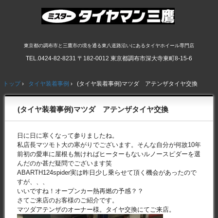
東京都の調布市と三鷹市の境を通る東八道路沿いにあるタイヤホイール専門店
TEL.
0424-82-8231
〒182-0012 東京都調布市深大寺東町8-15-6
トップ
›
タイヤ装着事例
›
(タイヤ装着事例)マツダ アテンザタイヤ交換
(タイヤ装着事例)マツダ アテンザタイヤ交換
日に日に寒くなって参りましたね。
私店長マツモト大の寒がりでございます。そんな自分が何故10年
前初の愛車に屋根も無ければヒーターもないルノースピダーを選
んだのか甚だ疑問でございます笑
ABARTH124spider実は昨日少し乗らせて頂く機会があったので
すが、、、
いいですね！オープンカー熱再燃の予感？？
さてご来店のお客様のご紹介です。
マツダアテンザのオーナー様。タイヤ交換にてご来店。