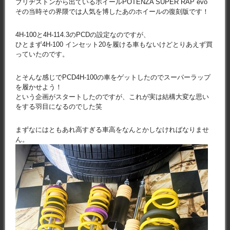
ブリヂストンから出ているホイールPOTENZA SUPER RAP evo
その当時その界隈では人気を博したあのホイールの復刻版です！
4H-100と4H-114.3のPCDの設定なのですが、
ひとまず4H-100 インセット20を履ける車もないけどとりあえず買
っていたのです。
とそんな感じでPCD4H-100の車をゲットしたのでスーパーラップ
を履かせよう！
という企画がスタートしたのですが、これが実は結構大変な思い
をする羽目になるのでした笑
まずなにはともあれ高すぎる車高をなんとかしなければなりませ
ん。