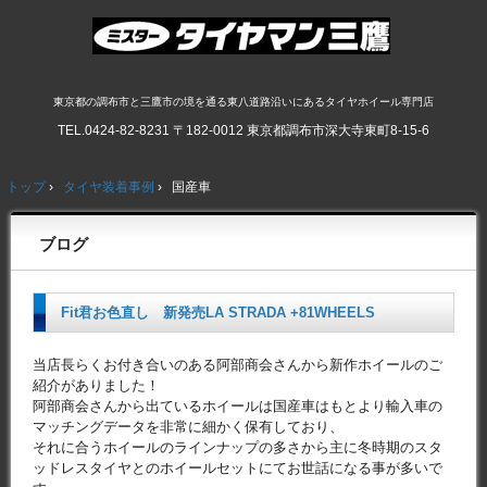
東京都の調布市と三鷹市の境を通る東八道路沿いにあるタイヤホイール専門店
TEL.
0424-82-8231
〒182-0012 東京都調布市深大寺東町8-15-6
トップ
›
タイヤ装着事例
›
国産車
ブログ
Fit君お色直し 新発売LA STRADA +81WHEELS
当店長らくお付き合いのある阿部商会さんから新作ホイールのご
紹介がありました！
阿部商会さんから出ているホイールは国産車はもとより輸入車の
マッチングデータを非常に細かく保有しており、
それに合うホイールのラインナップの多さから主に冬時期のスタ
ッドレスタイヤとのホイールセットにてお世話になる事が多いで