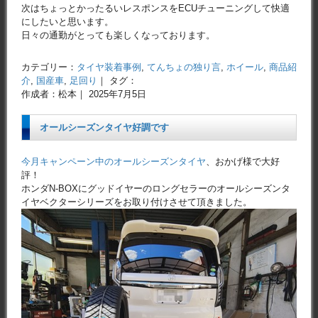
次はちょっとかったるいレスポンスをECUチューニングして快適
にしたいと思います。
日々の通勤がとっても楽しくなっております。
カテゴリー：
タイヤ装着事例
,
てんちょの独り言
,
ホイール
,
商品紹
介
,
国産車
,
足回り
｜ タグ：
作成者：松本｜ 2025年7月5日
オールシーズンタイヤ好調です
今月キャンペーン中のオールシーズンタイヤ
、おかげ様で大好
評！
ホンダN-BOXにグッドイヤーのロングセラーのオールシーズンタ
イヤベクターシリーズをお取り付けさせて頂きました。