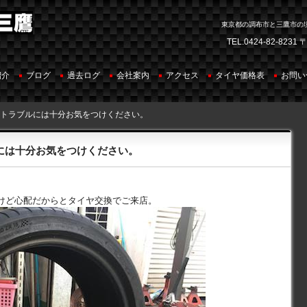
東京都の調布市と三鷹市の
TEL.
0424-82-8231
〒
紹介
ブログ
過去ログ
会社案内
アクセス
タイヤ価格表
お問い
のトラブルには十分お気をつけください。
には十分お気をつけください。
けど心配だからとタイヤ交換でご来店。