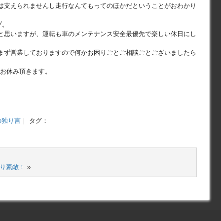
は支えられませんし走行なんてもってのほかだということがおわかり
ブ。
と思いますが、運転も車のメンテナンス安全最優先で楽しい休日にし
まず営業しておりますので何かお困りごとご相談ごとございましたら
でお休み頂きます。
の独り言
｜ タグ：
ぱり素敵！
»