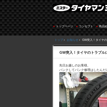
トップページ
コンセプト
商品
トップ
›
お知らせ
›
GW突入！タイヤ
GW突入！タイヤのトラブル
先日お越しのお客様。
パンクしてパンク修理はしたんだ