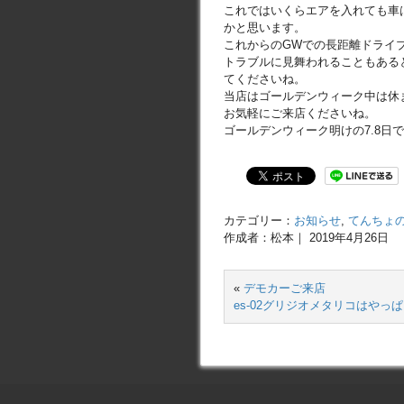
これではいくらエアを入れても車
かと思います。
これからのGWでの長距離ドライ
トラブルに見舞われることもある
てくださいね。
当店はゴールデンウィーク中は休
お気軽にご来店くださいね。
ゴールデンウィーク明けの7.8日
カテゴリー：
お知らせ
,
てんちょ
作成者：松本｜ 2019年4月26日
«
デモカーご来店
es-02グリジオメタリコはやっ