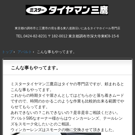
東京都の調布市と三鷹市の境を通る東八道路沿いにあるタイヤホイール専門店
TEL.
0424-82-8231
〒182-0012 東京都調布市深大寺東町8-15-6
トップ
›
アバルト
›
こんな事もやってます。
こんな事もやってます。
ミスタータイヤマン三鷹店はタイヤの専門店ですが、頼まれると
こんな事もやってます。
これからの時期タイヤ屋さんとしてはどちらかと落ち着きムード
ですので、時間のかかるこのような作業も比較的出来る範囲でや
らせてもらってます。
あれできないの？これできないの？是非是非ご相談ください。
アバルト595なオーナー様からはウィンカーレンズ、テールレン
ズをスモーク化したいとのご相談。
ウィンカーレンズはスモークの物に交換させて頂きました。