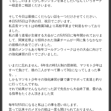
てるしこのままで少しポジションを落としたいなんていうオーナ
ー様是非ご相談くださいませ。
そして今日は最後にくだらない話を一つだけさせてください。
本日5月5日は子供の日、祝日でございます。
私店長マツモトは幼稚園3歳より高校卒業まで剣道をやっており
ました。
私の通う道場が主催する大会がこの5月5日に毎年開かれておりま
して、関東近県より招待された強豪チームが一同に集うなかなか
の規模の大会でございました。
主催のメンツもあり毎年ゴールデンウィークはその大会に向けて
の強化練習の日々でございました。
いまだに忘れません。6年生の時3人制の団体戦、マツモト少年は
すべて負けて、後の二人がすべて勝って3位になってしまった事
を。。
しかもマツモト少年その強化練習が嫌で嫌でサボって友達と釣り
に行ってたんですね。
それで結果がそんなものだった訳で先生から大会終了後、愛のあ
る指導をたくさん頂きました笑
毎年5月5日になると私はこの事を思い出します。
貰って以来そのメダルの箱は一度も開けられておりません。