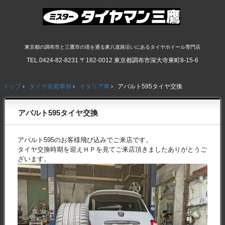
東京都の調布市と三鷹市の境を通る東八道路沿いにあるタイヤホイール専門店
TEL.
0424-82-8231
〒182-0012 東京都調布市深大寺東町8-15-6
トップ
›
タイヤ装着事例
›
イタリア車
›
アバルト595タイヤ交換
アバルト595タイヤ交換
アバルト595のお客様飛び込みでご来店です。
タイヤ交換時期を迎えＨＰを見てご来店頂きましたありがとうご
ざいます。