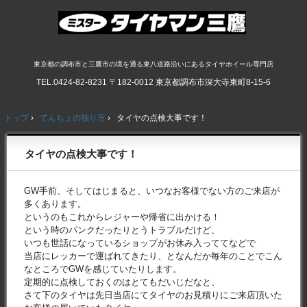
東京都の調布市と三鷹市の境を通る東八道路沿いにあるタイヤホイール専門店
TEL.
0424-82-8231
〒182-0012 東京都調布市深大寺東町8-15-6
トップ
›
てんちょの独り言
›
タイヤの点検大事です！
タイヤの点検大事です！
GW手前、そしてはじまると、いつなお客様でない方のご来店が
多くあります。
というのもこれからレジャーや帰省に出かける！
という時のパンクだったりとうトラブルだけど、
いつも世話になっているショップがお休み入っててなどで
当店にレッカーで運ばれてきたり、となんだか毎年のことでこん
なところでGWを感じていたりします。
定期的に点検しておくのはとてもだいじだなと、
さて下のタイヤは先日当店にてタイヤのお見積りにご来店頂いた