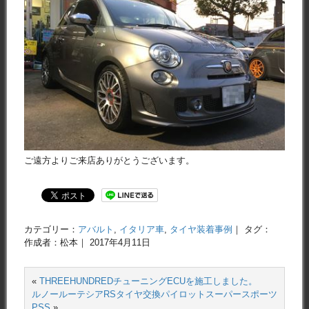
ご遠方よりご来店ありがとうございます。
カテゴリー：
アバルト
,
イタリア車
,
タイヤ装着事例
｜ タグ：
作成者：松本｜ 2017年4月11日
«
THREEHUNDREDチューニングECUを施工しました。
ルノールーテシアRSタイヤ交換パイロットスーパースポーツ
PSS
»