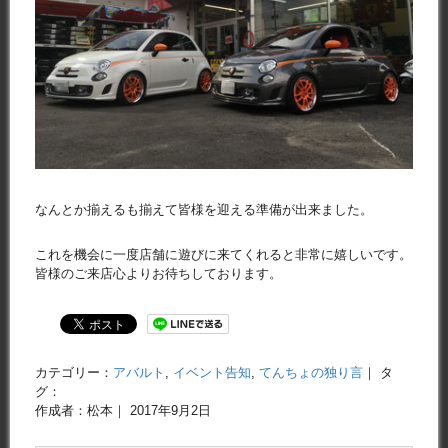
なんとか揃えるも揃えて皆様を迎える準備が出来ました。
これを機会に一度店舗に遊びに来てくれると非常に嬉しいです。
皆様のご来店心よりお待ちしております。
カテゴリー：
アバルト
,
イベント告知
,
てんちょの独り言
｜ タ
グ：
作成者：松本｜ 2017年9月2日