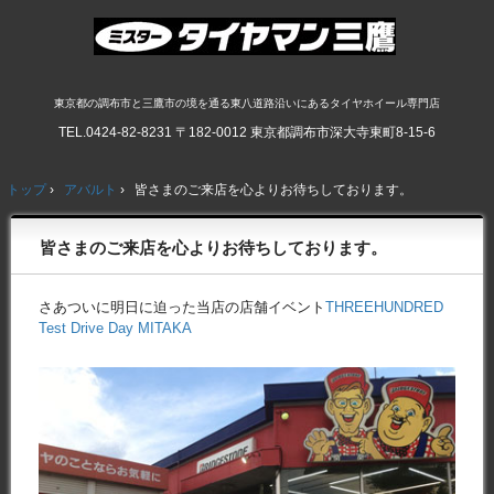
東京都の調布市と三鷹市の境を通る東八道路沿いにあるタイヤホイール専門店
TEL.
0424-82-8231
〒182-0012 東京都調布市深大寺東町8-15-6
トップ
›
アバルト
›
皆さまのご来店を心よりお待ちしております。
皆さまのご来店を心よりお待ちしております。
さあついに明日に迫った当店の店舗イベント
THREEHUNDRED
Test Drive Day MITAKA