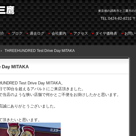
東京都の調布市と三鷹市の
TEL.
0424-82-8231
〒
紹介
ブログ
過去ログ
会社案内
アクセス
タイヤ価格表
お問い
›
THREEHUNDRED Test Drive Day MITAKA
 Day MITAKA
ED Test Drive Day MITAKA。
日で30台を超えるアバルトにご来店頂きました。
で当店のような狭い店舗で何かとご不便をお掛けしたかと思います。
店誠にありがとうございました。
て頂きたいと思います。