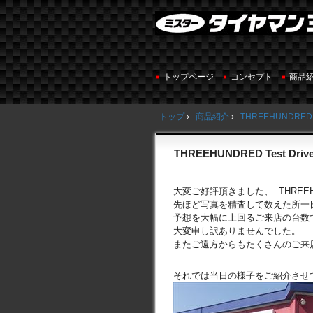
トップページ
コンセプト
商品
トップ
›
商品紹介
›
THREEHUNDRED
THREEHUNDRED Test Drive
大変ご好評頂きました、 THREEHUNDR
先ほど写真を精査して数えた所一
予想を大幅に上回るご来店の台数
大変申し訳ありませんでした。
またご遠方からもたくさんのご来
それでは当日の様子をご紹介させ