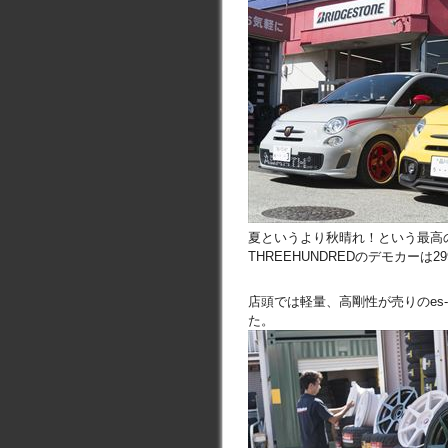
夏というより秋晴れ！という最高
THREEHUNDREDのデモカーは2
店頭では軽量、高剛性が売りのes
た。