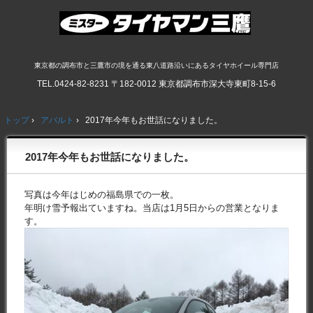
東京都の調布市と三鷹市の境を通る東八道路沿いにあるタイヤホイール専門店
TEL.
0424-82-8231
〒182-0012 東京都調布市深大寺東町8-15-6
トップ
›
アバルト
›
2017年今年もお世話になりました。
2017年今年もお世話になりました。
写真は今年はじめの福島県での一枚。
年明け雪予報出ていますね。当店は1月5日からの営業となりま
す。