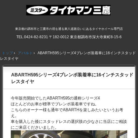
東京都の調布市と三鷹市の境を通る東八道路沿いにあるタイヤホイール専門店
TEL.
0424-82-8231
〒182-0012 東京都調布市深大寺東町8-15-6
トップ
›
アバルト
›
ABARTH595シリーズ4ブレンボ装着車に16インチスタッド
レスタイヤ
ABARTH595シリーズ4ブレンボ装着車に16インチスタッド
レスタイヤ
今年販売開始でしたABARTH595の通称シリーズ4
ほとんどのお車が標準でブレンボ装着車ですね。
こちらのオーナー様も通年でABARTHを楽しみたいというお考
え。
車を購入した後にスタッドレスの選択肢の少なさに当店にご相談
にご来店くださいました。