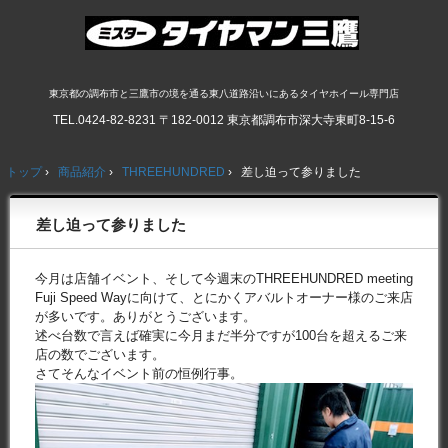
東京都の調布市と三鷹市の境を通る東八道路沿いにあるタイヤホイール専門店
TEL.
0424-82-8231
〒182-0012 東京都調布市深大寺東町8-15-6
トップ
›
商品紹介
›
THREEHUNDRED
›
差し迫って参りました
差し迫って参りました
今月は店舗イベント、そして今週末のTHREEHUNDRED meeting
Fuji Speed Wayに向けて、とにかくアバルトオーナー様のご来店
が多いです。ありがとうございます。
述べ台数で言えば確実に今月まだ半分ですが100台を超えるご来
店の数でございます。
さてそんなイベント前の恒例行事。