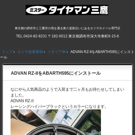
東京都の調布市と三鷹市の境を通る東八道路沿いにあるタイヤホイール専門店
TEL.
0424-82-8231
〒182-0012 東京都調布市深大寺東町8-15-6
トップ
›
タイヤ装着事例
›
イタリア車
›
ADVAN RZ-IIをABARTH595にインスト
ール
ADVAN RZ-IIをABARTH595にインストール
なにやら人気商品のようで入荷まで二ヶ月もお待たせしてしまい
ました。
ADVAN RZ-II
レーシングハイパーブラックというカラーになります。