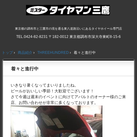
東京都の調布市と三鷹市の境を通る東八道路沿いにあるタイヤホイール専門店
TEL.
0424-82-8231
〒182-0012 東京都調布市深大寺東町8-15-6
トップ
›
商品紹介
›
THREEHUNDRED
›
着々と進行中
着々と進行中
いきなり暑くなってまいりましたね。
ビールがおいしい季節！大歓迎でございます！
さて今週は週末のイベントに向けてアバルトのオーナー様のご来
店、お問い合わせが非常に多くなっております。