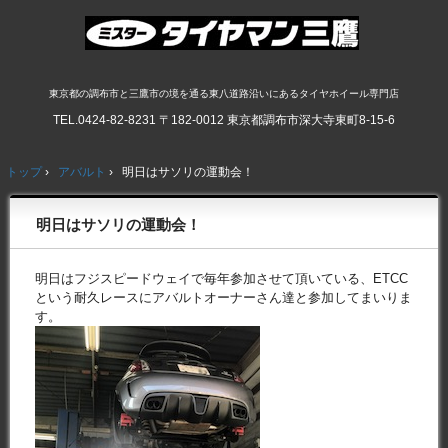
東京都の調布市と三鷹市の境を通る東八道路沿いにあるタイヤホイール専門店
TEL.
0424-82-8231
〒182-0012 東京都調布市深大寺東町8-15-6
トップ
›
アバルト
›
明日はサソリの運動会！
明日はサソリの運動会！
明日はフジスピードウェイで毎年参加させて頂いている、ETCC
という耐久レースにアバルトオーナーさん達と参加してまいりま
す。