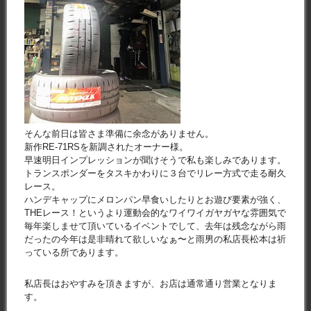
そんな前日は皆さま準備に余念がありません。
新作RE-71RSを新調されたオーナー様。
早速明日インプレッションが聞けそうで私も楽しみであります。
トランスポンダーをタスキかわりに３台でリレー方式で走る耐久
レース。
ハンデキャップにメロンパン早食いしたりとお遊び要素が強く、
THEレース！というより運動会的なワイワイガヤガヤな雰囲気で
毎年楽しませて頂いているイベントでして、去年は残念ながら雨
だったの今年は是非晴れて欲しいなぁ〜と雨男の私店長松本は祈
っている所であります。
私店長はおやすみを頂きますが、お店は通常通り営業となりま
す。