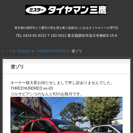
東京都の調布市と三鷹市の境を通る東八道路沿いにあるタイヤホイール専門店
TEL.
0424-82-8231
〒182-0012 東京都調布市深大寺東町8-15-6
トップ
›
商品紹介
›
THREEHUNDRED
›
逆ゾリ
逆ゾリ
オーナー様大変お待たせしまして申し訳ありませんでした。
THREEHUNDRED es-03
コルサビアンコのなんと8Jのお取付です。