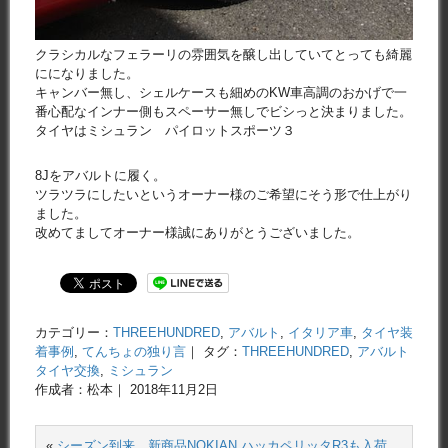
クラシカルなフェラーリの雰囲気を醸し出していてとっても綺麗
にになりました。
キャンバー無し、シェルケースも細めのKW車高調のおかげで一
番心配なインナー側もスペーサー無しでビシっと決まりました。
タイヤはミシュラン パイロットスポーツ３
8Jをアバルトに履く。
ツラツラにしたいというオーナー様のご希望にそう形で仕上がり
ました。
改めてましてオーナー様誠にありがとうございました。
カテゴリー：
THREEHUNDRED
,
アバルト
,
イタリア車
,
タイヤ装
着事例
,
てんちょの独り言
｜ タグ：
THREEHUNDRED
,
アバルト
タイヤ交換
,
ミシュラン
作成者：松本｜ 2018年11月2日
«
シーズン到来 新商品NOKIAN ハッカペリッタR3も入荷