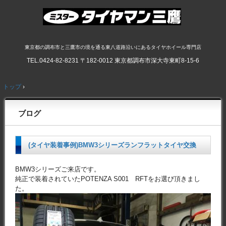
東京都の調布市と三鷹市の境を通る東八道路沿いにあるタイヤホイール専門店
TEL.
0424-82-8231
〒182-0012 東京都調布市深大寺東町8-15-6
トップ
›
ブログ
(タイヤ装着事例)BMW3シリーズランフラットタイヤ交換
BMW3シリーズご来店です。
純正で装着されていたPOTENZA S001 RFTをお選び頂きまし
た。