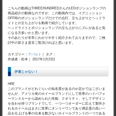
こちらの動画はTHREEHUNDREDさんのLEDポジションランプの
商品紹介の動画なのですが、この動画内では、イグニッション
OFF時のポジションランプだけでの点灯、立ち上がりとヘッドラ
イトとの立ち上がりを動画で紹介しています。
ヘッドライトとポジションランプの立ち上がりにズレがあると気
になる方多いかと思います。
そのあたりが非常にわかりやすく紹介されておりますので、ご検
討中の皆さま是非ご覧頂ければと思います。
カテゴリー：
アバルト
｜ タグ：
作成者：松本｜ 2017年1月23日
伊達じゃない！
HRE
このブランドがどれぐらいの知名度があるのか定かではございま
せんが、アメリカ発のホイールブランドにして世界のハイパフォ
ーマンスカーから認められた性能、クオリティ、そしてデザイン
を合わせ持つブランドでして、一つ一つオーダーに応えて製作さ
れるホイールはまさに世界にオンリーワンであり満足度の高い一
品を仕上げる事の出来る数少ないホイールブランドの一つである