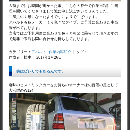
入荷までにお時間が掛かった事、こちらの都合で作業日程にご無
理を聞いてくださりまして誠に申し訳ございませんでした。
ご満足いく形になったようでなによりでございます。
アバルトも各メーカーより色々なタイプ、ご予算に合わせた車高
調が出ております。
当店ではご予算用途に合わせて色々と相談に乗らせて頂きますの
で是非ご来店お問い合わせお待ちしております。
カテゴリー：
アバルト
,
作業内容紹介
｜ タグ：
作成者：松本｜ 2017年1月26日
実はピレリでもあるんです。
趣味のヒストリックカーをお持ちのオーナー様の普段の足として
大活躍のW124