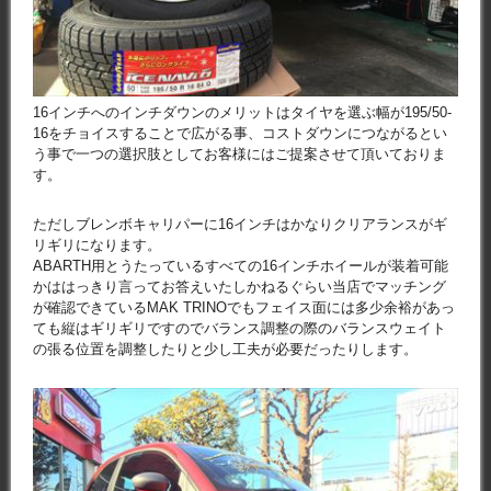
16インチへのインチダウンのメリットはタイヤを選ぶ幅が195/50-
16をチョイスすることで広がる事、コストダウンにつながるとい
う事で一つの選択肢としてお客様にはご提案させて頂いておりま
す。
ただしブレンボキャリパーに16インチはかなりクリアランスがギ
リギリになります。
ABARTH用とうたっているすべての16インチホイールが装着可能
かははっきり言ってお答えいたしかねるぐらい当店でマッチング
が確認できているMAK TRINOでもフェイス面には多少余裕があっ
ても縦はギリギリですのでバランス調整の際のバランスウェイト
の張る位置を調整したりと少し工夫が必要だったりします。