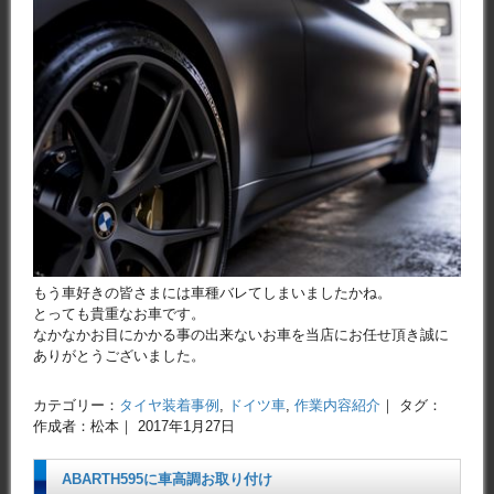
もう車好きの皆さまには車種バレてしまいましたかね。
とっても貴重なお車です。
なかなかお目にかかる事の出来ないお車を当店にお任せ頂き誠に
ありがとうございました。
カテゴリー：
タイヤ装着事例
,
ドイツ車
,
作業内容紹介
｜ タグ：
作成者：松本｜ 2017年1月27日
ABARTH595に車高調お取り付け