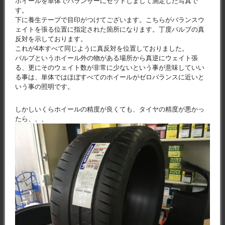
ホイールを単体でバランサーにセットしまして測定した写真で
す。
下に養生テープで目印がつけてございます。こちらがバランスウ
ェイトを張る位置に指定された箇所になります。丁度バルブの真
反対を示しております。
これが4本すべて同じように真反対を位置しておりました。
バルブというホイール外の物がある場所から真逆にウェイト張
る、更にそのウェイト数が非常に少ないという事が意味していい
る事は、単体ではほぼすべてのホイールがゼロバランスに近いと
いう事の照明です。
しかしいくらホイールの精度が良くても、タイヤの精度が悪かっ
たら、、、