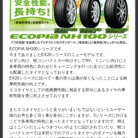
ECOPIA NH100シリーズです。
今までありましたEX20シリーズのニューモデルです。
セダン向け、軽コンパクトカー向けそしてRV、ミニバン向けにと
各車両の特色に合わせたチューニングを行った走りにも経済性に
も配慮したタイヤとなっております。
EX20シリーズに比べて一番の売りは溝が深くなったことによる耐
摩耗性能の向上です。
エコタイヤとしての低燃費性能に相反する部分にあるタイヤの摩
耗性能を更に向上させております。
またエコタイヤというと走りがいまいちではないというユーザー
様のお声も多く頂く事が多分にございますが、3シリーズに分ける
ことで各車両の特色にあったタイヤとなっておりますので、例え
ばミニバンだとふらつきづらいのように設計されていたり、軽コ
ンパクトカーでは末切りでのフロントタイヤへのダメージを極力