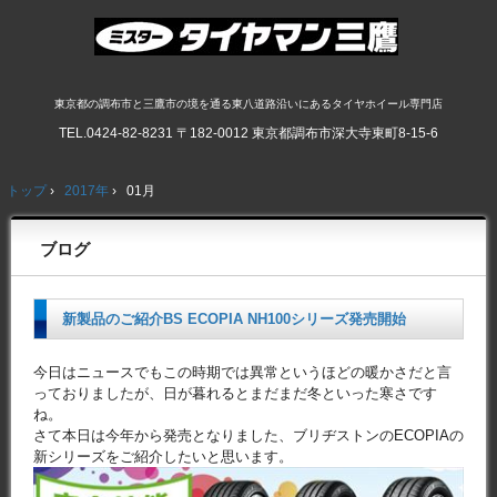
東京都の調布市と三鷹市の境を通る東八道路沿いにあるタイヤホイール専門店
TEL.
0424-82-8231
〒182-0012 東京都調布市深大寺東町8-15-6
トップ
›
2017年
›
01月
ブログ
新製品のご紹介BS ECOPIA NH100シリーズ発売開始
今日はニュースでもこの時期では異常というほどの暖かさだと言
っておりましたが、日が暮れるとまだまだ冬といった寒さです
ね。
さて本日は今年から発売となりました、ブリヂストンのECOPIAの
新シリーズをご紹介したいと思います。