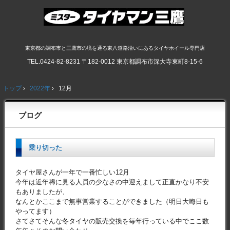
東京都の調布市と三鷹市の境を通る東八道路沿いにあるタイヤホイール専門店
TEL.
0424-82-8231
〒182-0012 東京都調布市深大寺東町8-15-6
トップ
›
2022年
›
12月
ブログ
乗り切った
タイヤ屋さんが一年で一番忙しい12月
今年は近年稀に見る人員の少なさの中迎えまして正直かなり不安
もありましたが、
なんとかここまで無事営業することができました（明日大晦日も
やってます）
さてさてそんな冬タイヤの販売交換を毎年行っている中でここ数