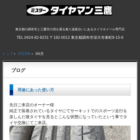
東京都の調布市と三鷹市の境を通る東八道路沿いにあるタイヤホイール専門店
TEL.
0424-82-8231
〒182-0012 東京都調布市深大寺東町8-15-6
トップ
›
2023年
›
04月
ブログ
用途にあった使い方
先日ご来店のオーナー様
純正で装着されているタイヤにてサーキットでのスポーツ走行を
楽しんだ後タイヤを見るとこんな状態になっていたという事でタ
イヤ交換にてご来店。