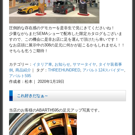
圧倒的な存在感のデモカーを是非生で見にきてくださいね！
少量ながらまだSEMAショーで配布した限定カタログもございま
すので、この機会に是非お店に足を運んで頂けたら幸いです！
なお店頭に展示中の308の足元に何かが起こるかもしれません！！
そちらも乞うご期待！
カテゴリー：
イタリア車
,
お知らせ
,
サマータイヤ
,
タイヤ装着事
例
,
商品紹介
｜ タグ：
THREEHUNDRED
,
アバルト124スパイダー
,
アバルト595
作成者：松本｜ 2020年1月19日
これ好きだなぁ～
当店のお客様のABARTH595の足元アップ写真です。