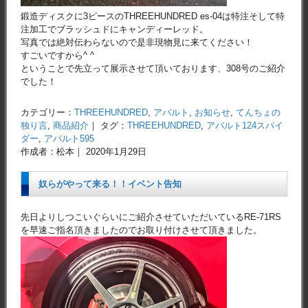
鍛造ディスクに3ピースのTHREEHUNDRED es-04は特注そして特
注加工でブラッシュドにキャンディーレッド。
写真では絶対伝わらないので是非現物見に来てください！
すごいですから^ ^
ということで先立って展示させて頂いております、308号のご紹介
でした！
カテゴリー：
THREEHUNDRED
,
アバルト
,
お知らせ
,
てんちょの
独り言
,
商品紹介
｜ タグ：
THREEHUNDRED
,
アバルト124スパイ
ダー
,
アバルト595
作成者：松本｜ 2020年1月29日
奴らがやって来る！！イベント告知
先日よりしつこいぐらいにご紹介させていただいているRE-71RS
を早速ご指名頂きましたのでお取り付けさせて頂きました。