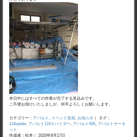
本日中にはすべての作業が完了する見込みです。
ご不便お掛けいたしましが、何卒よろしくお願いします。
カテゴリー：
アバルト
,
イベント告知
,
お知らせ
｜ タグ：
124spider
,
アバルト124スパイダー
,
アバルト595
,
アバルトサーキ
ット
作成者：松本｜ 2020年9月17日