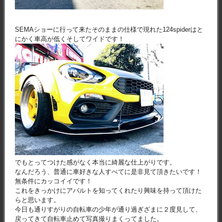
SEMAショーに行って来たそのままの仕様で現れた124spiderはと
にかく車高が低くそしてワイドです！
でもとってつけた感がなく本当に綺麗な仕上がりです。
なんだろう、普通に車好きな人すべてに是非見て頂きたいです！
無条件にカッコイイです！
これをきっかけにアバルトを知ってくれたり興味を持って頂けた
らと思います。
今日も通りすがりの自転車の少年が通り過ぎざまに２度見して、
戻ってきて自転車止めて写真撮りまくってました。