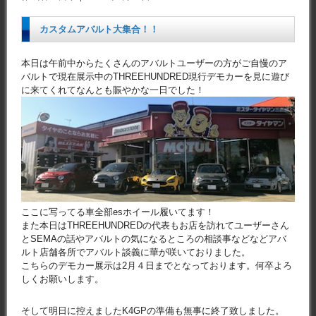
カスタムアバルト大集合！！
本日は午前中からたくさんのアバルトユーザーの方がご自慢のア
バルトで現在展示中のTHREEHUNDRED現行デモカーを見に遊び
に来てくれてなんとも賑やかな一日でした！
ここに写ってる車全部esホイール履いてます！
また本日はTHREEHUNDREDの代表もお店を訪れてユーザーさん
とSEMAの話やアバルトの気になるところの相談事などなどアバ
ルト店舗各所でアバルト談義に華が咲いておりました。
こちらのデモカー展示は2月４日までとなっております。何卒よろ
しくお願いします。
そして明日に控えましたK4GPの準備も無事に終了致しました。