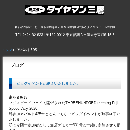
東京都の調布市と三鷹市の境を通る東八道路沿いにあるタイヤホイール専門店
TEL.
0424-82-8231
〒182-0012 東京都調布市深大寺東町8-15-6
トップ
›
アバルト595
ブログ
ビッグイベントが終了いたしました。
来たる9/13
フジスピードウェイで開催されたTHREEHUNDRED meeting Fuji
Speed Way 2020
総参加アバルト425台ととんでもないビッグイベントが無事終了い
たしました。
私は今回一参加者として当店デモカー301号と一緒に参加させて頂