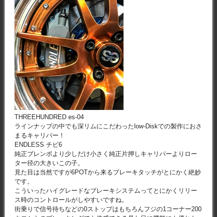
THREEHUNDRED es-04
ラインナップの中でも深リムにこだわったlow-Diskでの製作におさ
まるキャリパー！
ENDLESS チビ6
純正ブレンボより少しだけ小さく純正片押しキャリパーよりロー
ター径の大きいこの子。
見た目は当然ですが6POTから来るブレーキタッチがとにかく絶妙
です。
こういったハイグレードなブレーキシステムってとにかくリリー
ス時のコントロールがしやすいですね。
街乗りで信号待ちなどの0ストップはもちろんフジの1コーナー200