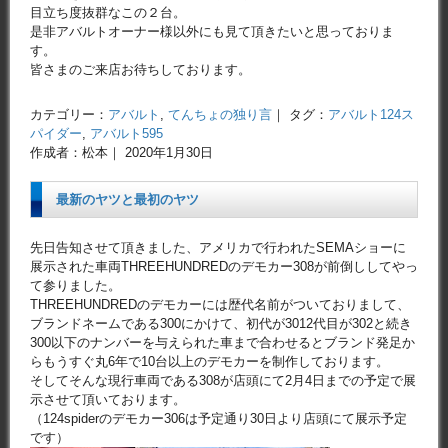
目立ち度抜群なこの２台。
是非アバルトオーナー様以外にも見て頂きたいと思っておりま
す。
皆さまのご来店お待ちしております。
カテゴリー：
アバルト
,
てんちょの独り言
｜ タグ：
アバルト124ス
パイダー
,
アバルト595
作成者：松本｜ 2020年1月30日
最新のヤツと最初のヤツ
先日告知させて頂きました、アメリカで行われたSEMAショーに
展示された車両THREEHUNDREDのデモカー308が前倒ししてやっ
て参りました。
THREEHUNDREDのデモカーには歴代名前がついておりまして、
ブランドネームである300にかけて、初代が3012代目が302と続き
300以下のナンバーを与えられた車まで合わせるとブランド発足か
らもうすぐ丸6年で10台以上のデモカーを制作しております。
そしてそんな現行車両である308が店頭にて2月4日までの予定で展
示させて頂いております。
（124spiderのデモカー306は予定通り30日より店頭にて展示予定
です）