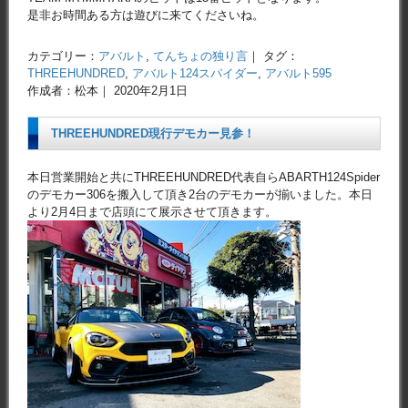
是非お時間ある方は遊びに来てくださいね。
カテゴリー：
アバルト
,
てんちょの独り言
｜ タグ：
THREEHUNDRED
,
アバルト124スパイダー
,
アバルト595
作成者：松本｜ 2020年2月1日
THREEHUNDRED現行デモカー見参！
本日営業開始と共にTHREEHUNDRED代表自らABARTH124Spider
のデモカー306を搬入して頂き2台のデモカーが揃いました。本日
より2月4日まで店頭にて展示させて頂きます。