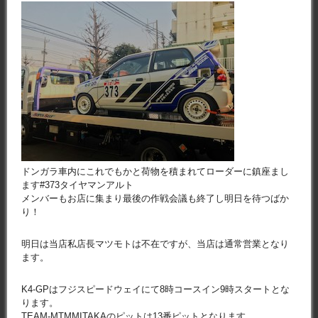
ドンガラ車内にこれでもかと荷物を積まれてローダーに鎮座まし
ます#373タイヤマンアルト
メンバーもお店に集まり最後の作戦会議も終了し明日を待つばか
り！
明日は当店私店長マツモトは不在ですが、当店は通常営業となり
ます。
K4-GPはフジスピードウェイにて8時コースイン9時スタートとな
ります。
TEAM-MTMMITAKAのピットは13番ピットとなります。