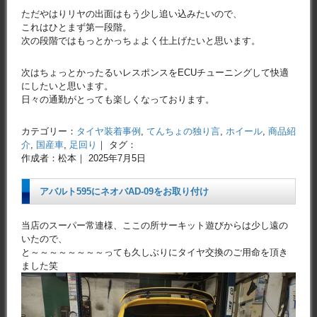
ただやはりリヤの出面はもう少し追い込みたいので、
これはひとまず第一段階。
次の段階ではもっとかっちょよく仕上げたいと思います。
次はちょっとかったるいレスポンスをECUチューニングして快適
にしたいと思います。
日々の通勤がとっても楽しくなっております。
カテゴリー：
タイヤ装着事例
,
てんちょの独り言
,
ホイール
,
商品紹
介
,
国産車
,
足回り
｜ タグ：
作成者：松本｜ 2025年7月5日
アバルト595にネオバAD-09をお取り付け
当店のスーパー常連様、ここの所サーキット遊びからは少し遠の
いたので、
と～～～～～～～～っても久しぶりにタイヤ交換のご用命を頂き
ました笑