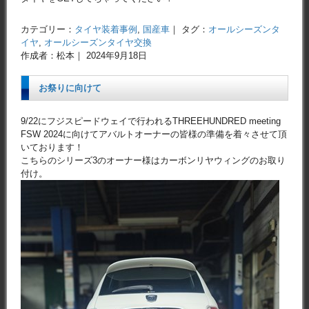
カテゴリー：
タイヤ装着事例
,
国産車
｜ タグ：
オールシーズンタ
イヤ
,
オールシーズンタイヤ交換
作成者：松本｜ 2024年9月18日
お祭りに向けて
9/22にフジスピードウェイで行われるTHREEHUNDRED meeting
FSW 2024に向けてアバルトオーナーの皆様の準備を着々させて頂
いております！
こちらのシリーズ3のオーナー様はカーボンリヤウィングのお取り
付け。