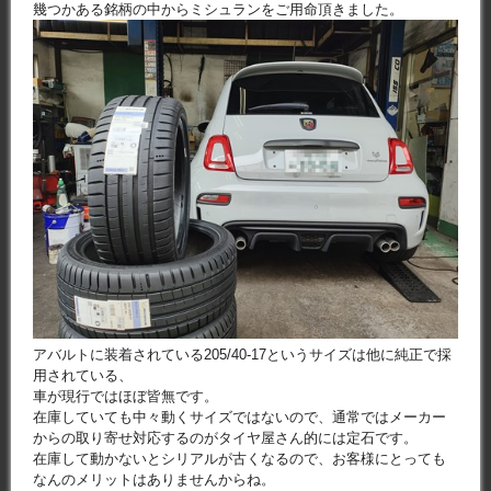
幾つかある銘柄の中からミシュランをご用命頂きました。
アバルトに装着されている205/40-17というサイズは他に純正で採
用されている、
車が現行ではほぼ皆無です。
在庫していても中々動くサイズではないので、通常ではメーカー
からの取り寄せ対応するのがタイヤ屋さん的には定石です。
在庫して動かないとシリアルが古くなるので、お客様にとっても
なんのメリットはありませんからね。