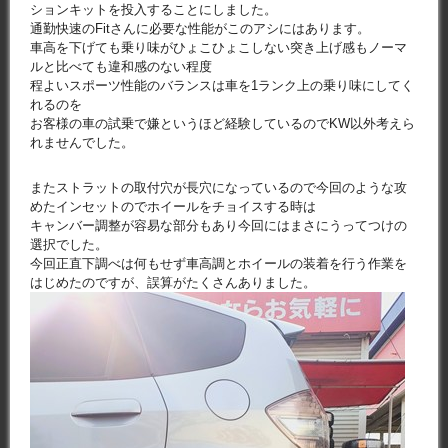
ションキットを投入することにしました。
通勤快速のFitさんに必要な性能がこのアシにはあります。
車高を下げても乗り味がひょこひょこしない突き上げ感もノーマ
ルと比べても違和感のない程度
程よいスポーツ性能のバランスは車を1ランク上の乗り味にしてく
れるのを
お客様の車の試乗で嫌というほど経験しているのでKW以外考えら
れませんでした。
またストラットの取付穴が長穴になっているので今回のような攻
めたインセットのでホイールをチョイスする時は
キャンバー調整が容易な部分もあり今回にはまさにうってつけの
選択でした。
今回正直下調べは何もせず車高調とホイールの装着を行う作業を
はじめたのですが、誤算がたくさんありました。