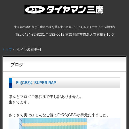
東京都の調布市と三鷹市の境を通る東八道路沿いにあるタイヤホイール専門店
TEL.
0424-82-8231
〒182-0012 東京都調布市深大寺東町8-15-6
トップ
›
タイヤ装着事例
ブログ
Fit(GE8)にSUPER RAP
ほんとブログご無沙汰で申し訳ありません。
生きてます。
さてさて実はひょんなご縁でFitRS(GE8)が手元に来ました。