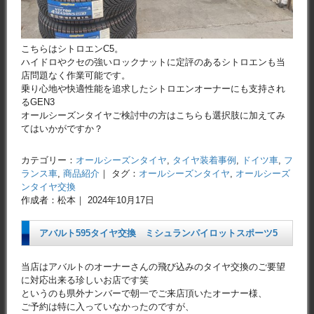
こちらはシトロエンC5。
ハイドロやクセの強いロックナットに定評のあるシトロエンも当
店問題なく作業可能です。
乗り心地や快適性能を追求したシトロエンオーナーにも支持され
るGEN3
オールシーズンタイヤご検討中の方はこちらも選択肢に加えてみ
てはいかがですか？
カテゴリー：
オールシーズンタイヤ
,
タイヤ装着事例
,
ドイツ車
,
フ
ランス車
,
商品紹介
｜ タグ：
オールシーズンタイヤ
,
オールシーズ
ンタイヤ交換
作成者：松本｜ 2024年10月17日
アバルト595タイヤ交換 ミシュランパイロットスポーツ5
当店はアバルトのオーナーさんの飛び込みのタイヤ交換のご要望
に対応出来る珍しいお店です笑
というのも県外ナンバーで朝一でご来店頂いたオーナー様、
ご予約は特に入っていなかったのですが、