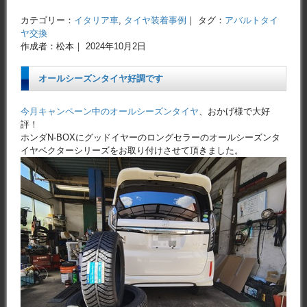
カテゴリー：
イタリア車
,
タイヤ装着事例
｜ タグ：
アバルトタイ
ヤ交換
作成者：松本｜ 2024年10月2日
オールシーズンタイヤ好調です
今月キャンペーン中のオールシーズンタイヤ
、おかげ様で大好
評！
ホンダN-BOXにグッドイヤーのロングセラーのオールシーズンタ
イヤベクターシリーズをお取り付けさせて頂きました。