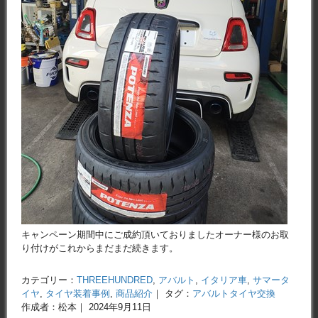
キャンペーン期間中にご成約頂いておりましたオーナー様のお取
り付けがこれからまだまだ続きます。
カテゴリー：
THREEHUNDRED
,
アバルト
,
イタリア車
,
サマータ
イヤ
,
タイヤ装着事例
,
商品紹介
｜ タグ：
アバルトタイヤ交換
作成者：松本｜ 2024年9月11日