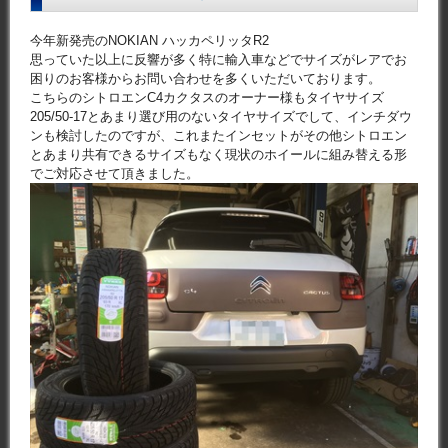
今年新発売のNOKIAN ハッカペリッタR2
思っていた以上に反響が多く特に輸入車などでサイズがレアでお
困りのお客様からお問い合わせを多くいただいております。
こちらのシトロエンC4カクタスのオーナー様もタイヤサイズ
205/50-17とあまり選び用のないタイヤサイズでして、インチダウ
ンも検討したのですが、これまたインセットがその他シトロエン
とあまり共有できるサイズもなく現状のホイールに組み替える形
でご対応させて頂きました。