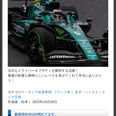
当日もドライバーオブザディを獲得する活躍！
最後の鈴鹿も素晴らしいレースを見せてくれて本当にありがと
う！
カテゴリー：
タイヤ装着事例
,
フランス車
｜ タグ：
シトロエンタ
イヤ交換
作成者：松本｜ 2022年10月26日
新発売NOKIAN売れてます。