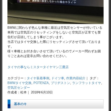
BMWに関わらず色んな車種に最近は空気圧センサーが付いている
車両では空気圧のリセッティングをしないと空気圧が正常でも警
告灯が店頭してしまう事がございます。
当店ではタイヤ交換した際にリセッティングさせて頂いておりま
す。
様々車種とお付き合いさせて頂いているのでメーカー問わずお困
りごとあれば是非お問い合わせください。
タイヤの事ならミスタータイヤマン三鷹店
カテゴリー：
タイヤ装着事例
,
ドイツ車
,
作業内容紹介
｜ タグ：
BMWタイヤ交換
,
POTENZA
,
ブリヂストン
,
ランフラットタイヤ
,
空気圧センダー
作成者：松本｜ 2018年6月10日
基本のキ