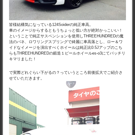
皆様結構気になっている124Soiderの純正車高。
車のイメージからするともうちょっと低い方が絶対かっこいい！
ということで純正サスペンションを使用しTHREEHUNDREDの魔
法のバネ、ロワリングスプリングで綺麗に車高落とし、ロー＆ワ
イドなイメージを演出すべくホイールは純正比0.5Jアップのこち
らもTHREEHUNDREDの鍛造１ピールホイールes-o3にてバッチリ
キマリました！
で実際どれぐらい下がるの？っていうところ前後拡大でご紹介さ
せていただきます。