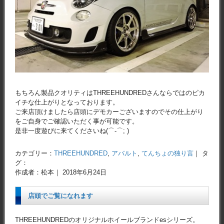
もちろん製品クオリティはTHREEHUNDREDさんならではのピカ
イチな仕上がりとなっております。
ご来店頂けましたら店頭にデモカーございますのでその仕上がり
をご自身でご確認いただく事が可能です。
是非一度遊びに来てくださいね(⌒-⌒; )
カテゴリー：
THREEHUNDRED
,
アバルト
,
てんちょの独り言
｜ タ
グ：
作成者：松本｜ 2018年6月24日
店頭でご覧になれます
THREEHUNDREDのオリジナルホイールブランドesシリーズ。