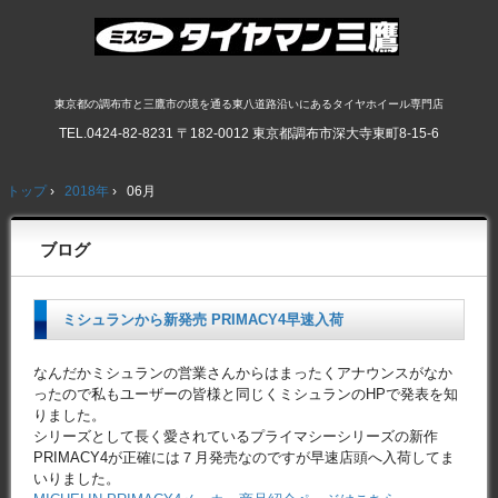
東京都の調布市と三鷹市の境を通る東八道路沿いにあるタイヤホイール専門店
TEL.
0424-82-8231
〒182-0012 東京都調布市深大寺東町8-15-6
トップ
›
2018年
›
06月
ブログ
ミシュランから新発売 PRIMACY4早速入荷
なんだかミシュランの営業さんからはまったくアナウンスがなか
ったので私もユーザーの皆様と同じくミシュランのHPで発表を知
りました。
シリーズとして長く愛されているプライマシーシリーズの新作
PRIMACY4が正確には７月発売なのですが早速店頭へ入荷してま
いりました。