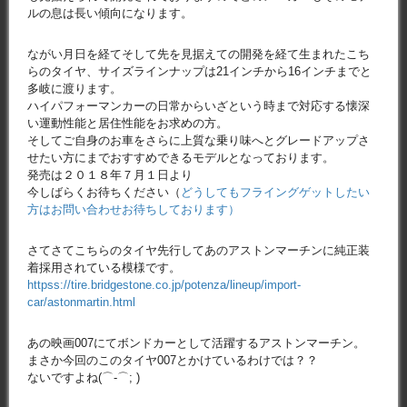
ルの息は長い傾向になります。
ながい月日を経てそして先を見据えての開発を経て生まれたこち
らのタイヤ、サイズラインナップは21インチから16インチまでと
多岐に渡ります。
ハイパフォーマンカーの日常からいざという時まで対応する懐深
い運動性能と居住性能をお求めの方。
そしてご自身のお車をさらに上質な乗り味へとグレードアップさ
せたい方にまでおすすめできるモデルとなっております。
発売は２０１８年７月１日より
今しばらくお待ちください（
どうしてもフライングゲットしたい
方はお問い合わせお待ちしております）
さてさてこちらのタイヤ先行してあのアストンマーチンに純正装
着採用されている模様です。
httpss://tire.bridgestone.co.jp/potenza/lineup/import-
car/astonmartin.html
あの映画007にてボンドカーとして活躍するアストンマーチン。
まさか今回のこのタイヤ007とかけているわけでは？？
ないですよね(⌒-⌒; )