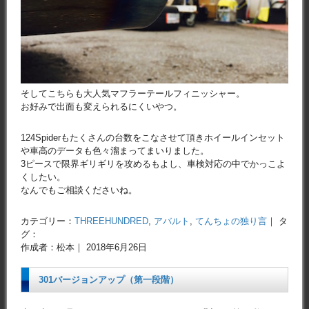
そしてこちらも大人気マフラーテールフィニッシャー。
お好みで出面も変えられるにくいやつ。
124Spiderもたくさんの台数をこなさせて頂きホイールインセット
や車高のデータも色々溜まってまいりました。
3ピースで限界ギリギリを攻めるもよし、車検対応の中でかっこよ
くしたい。
なんでもご相談くださいね。
カテゴリー：
THREEHUNDRED
,
アバルト
,
てんちょの独り言
｜ タ
グ：
作成者：松本｜ 2018年6月26日
301バージョンアップ（第一段階）