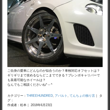
ご自身の愛車にどんなのが似合うのか？車検対応オフセットは？
ギリギリまで攻めるならどこまでできる？ブレンボキャリパーで
も装着可能なホイールは？
なんでもご相談くださいね^ – ^
カテゴリー：
THREEHUNDRED
,
アバルト
,
てんちょの独り言
｜ タ
グ：
作成者：松本｜ 2018年6月23日